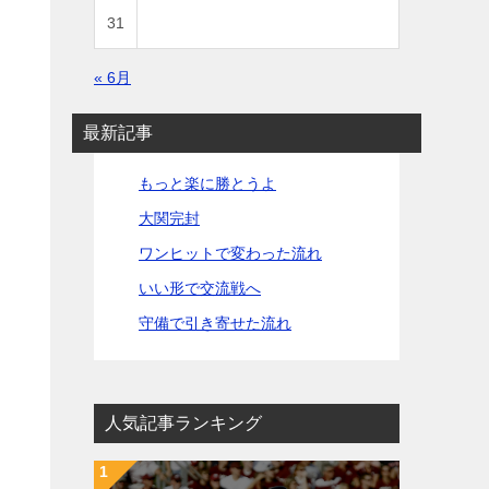
31
« 6月
最新記事
もっと楽に勝とうよ
大関完封
ワンヒットで変わった流れ
いい形で交流戦へ
守備で引き寄せた流れ
人気記事ランキング