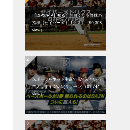
【DIPS/FIP】知ると面白くなる野球の
指標【セイバーメトリクス】
（90,308
view）
スポーツをネット中継で見てみたいっ
て人はまずDAZN(ダゾーン)
（61,744
view）