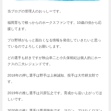
当ブログの管理人のおっしーです。
福岡育ちで根っからのホークスファンです。10歳の頃から応
援してます。
プロ野球がもっと面白くなる情報を発信していきたいと思っ
ているのでよろしくお願いします。
どの選手も好きですが秋山幸二と小久保裕紀は個人的にホー
クスの二大レジェンドです。
2018年の押し選手は野手は上林誠知、投手は大竹耕太郎で
す。
2019年の推し選手は川原弘之です。育成から這い上がってほ
しいです。
2020年の推し選手は栗原陵矢です。マロン…ではなくロマン