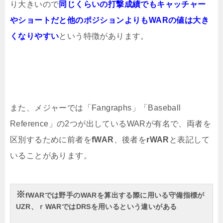
り大きいので
同じくらいの打撃成績でもキャッチャー
やショートだと他のポジションよりもWARの値は大き
くなりやすい
という特徴があります。
また、メジャーでは「Fangraphs」「Baseball
Reference」の2つが出しているWARが有名で、両者を
区別するために前者を
fWAR
、後者を
rWAR
と表記して
いることがあります。
※
fWARでは野手のWARを算出する際に用いる守備指標が
UZR、ｒWARではDRSを用いるという違いがある