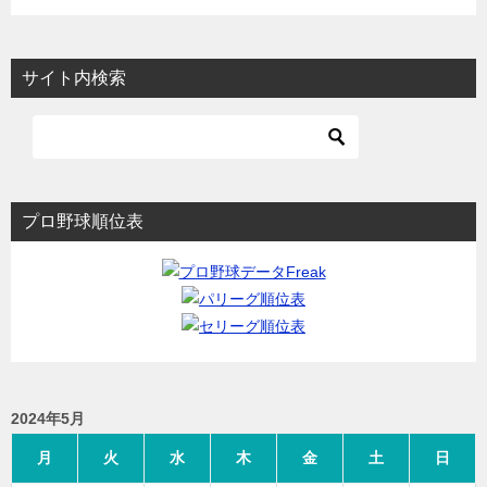
サイト内検索
プロ野球順位表
2024年5月
月
火
水
木
金
土
日