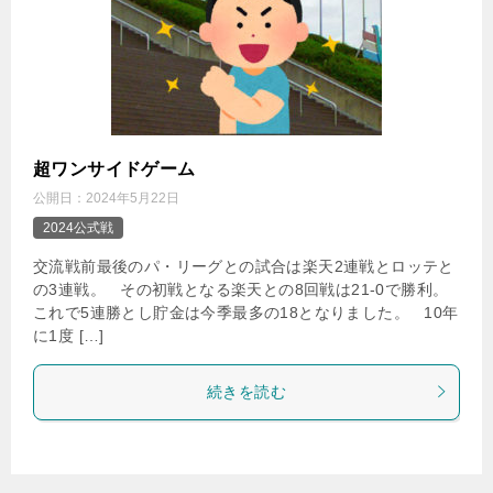
超ワンサイドゲーム
公開日：
2024年5月22日
2024公式戦
交流戦前最後のパ・リーグとの試合は楽天2連戦とロッテと
の3連戦。 その初戦となる楽天との8回戦は21-0で勝利。
これで5連勝とし貯金は今季最多の18となりました。 10年
に1度 […]
続きを読む