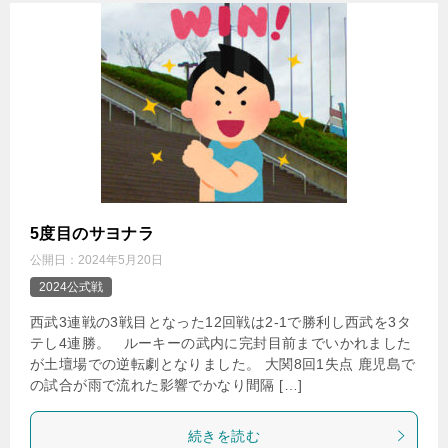
5度目のサヨナラ
公開日：
2024年5月20日
2024公式戦
西武3連戦の3戦目となった12回戦は2-1で勝利し西武を3タ
テし4連勝。 ルーキーの武内に完封目前までいかれました
が土壇場での逆転劇となりました。 大関8回1失点 鹿児島で
の試合が雨で流れた影響でかなり間隔 […]
続きを読む