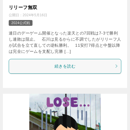
リリーフ無双
公開日：
2024年5月16日
2024公式戦
連日のデーゲーム開催となった楽天との7回戦は7-3で勝利
し連敗は阻止。 石川は見るからに不調でしたがリリーフ人
が試合を立て直しての逆転勝利。 11安打7得点と中盤以降
は完全にゲームを支配し完勝 […]
続きを読む