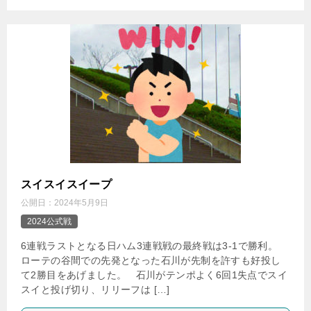
スイスイスイープ
公開日：
2024年5月9日
2024公式戦
6連戦ラストとなる日ハム3連戦戦の最終戦は3-1で勝利。
ローテの谷間での先発となった石川が先制を許すも好投し
て2勝目をあげました。 石川がテンポよく6回1失点でスイ
スイと投げ切り、リリーフは […]