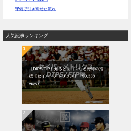
守備で引き寄せた流れ
人気記事ランキング
【DIPS/FIP】知ると面白くなる野球の指
標【セイバーメトリクス】
（90,338
view）