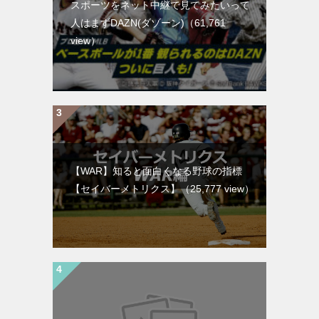
スポーツをネット中継で見てみたいって
人はまずDAZN(ダゾーン)
（61,761
view）
【WAR】知ると面白くなる野球の指標
【セイバーメトリクス】
（25,777 view）