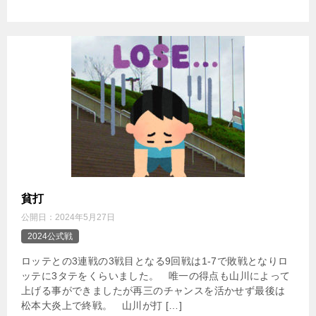
貧打
公開日：
2024年5月27日
2024公式戦
ロッテとの3連戦の3戦目となる9回戦は1-7で敗戦となりロ
ッテに3タテをくらいました。 唯一の得点も山川によって
上げる事ができましたが再三のチャンスを活かせず最後は
松本大炎上で終戦。 山川が打 […]