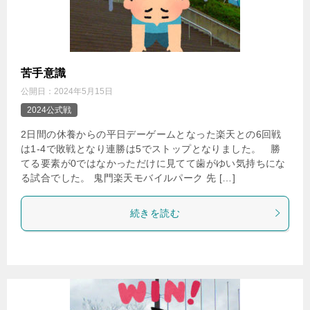
苦手意識
公開日：
2024年5月15日
2024公式戦
2日間の休養からの平日デーゲームとなった楽天との6回戦
は1-4で敗戦となり連勝は5でストップとなりました。 勝
てる要素が0ではなかっただけに見てて歯がゆい気持ちにな
る試合でした。 鬼門楽天モバイルパーク 先 […]
続きを読む