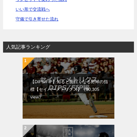
いい形で交流戦へ
守備で引き寄せた流れ
人気記事ランキング
【DIPS/FIP】知ると面白くなる野球の指
標【セイバーメトリクス】
（90,305
view）