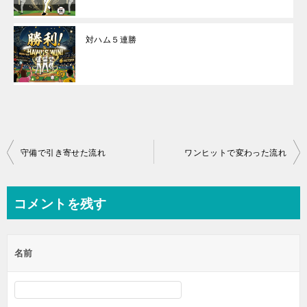
対ハム５連勝
投
守備で引き寄せた流れ
ワンヒットで変わった流れ
稿
ナ
コメントを残す
ビ
ゲ
名前
ー
シ
ョ