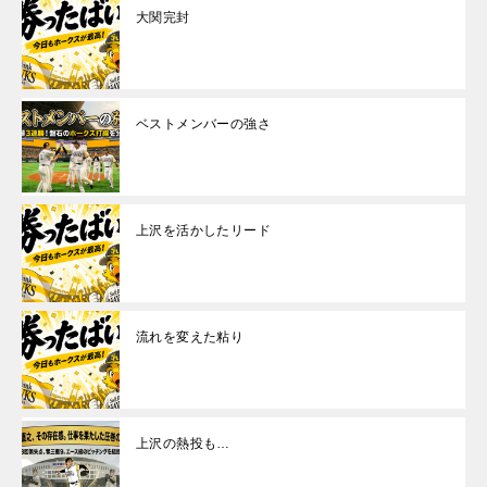
大関完封
ベストメンバーの強さ
上沢を活かしたリード
流れを変えた粘り
上沢の熱投も…