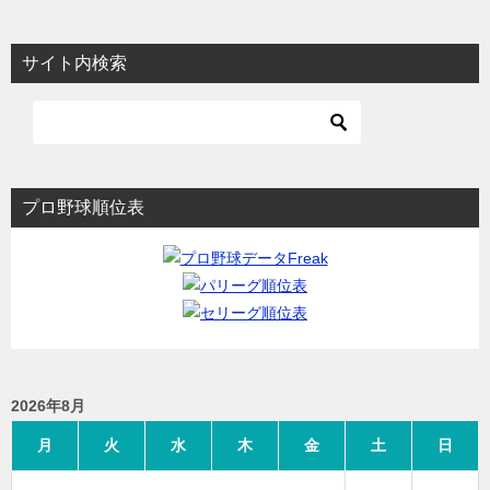
サイト内検索
プロ野球順位表
2026年8月
月
火
水
木
金
土
日