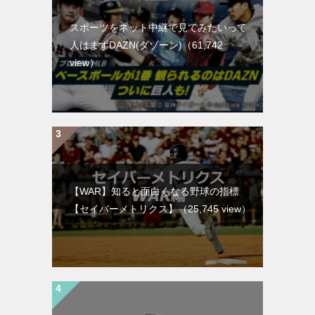
スポーツをネット中継で見てみたいって
人はまずDAZN(ダゾーン)
（61,742
view）
【WAR】知ると面白くなる野球の指標
【セイバーメトリクス】
（25,745 view）