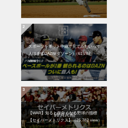
スポーツをネット中継で見てみたいって
人はまずDAZN(ダゾーン)
（61,767
view）
【WAR】知ると面白くなる野球の指標
【セイバーメトリクス】
（25,782 view）