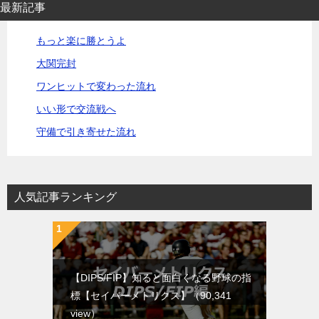
最新記事
もっと楽に勝とうよ
大関完封
ワンヒットで変わった流れ
いい形で交流戦へ
守備で引き寄せた流れ
人気記事ランキング
【DIPS/FIP】知ると面白くなる野球の指
標【セイバーメトリクス】
（90,341
view）