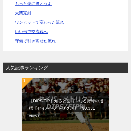
もっと楽に勝とうよ
大関完封
ワンヒットで変わった流れ
いい形で交流戦へ
守備で引き寄せた流れ
人気記事ランキング
【DIPS/FIP】知ると面白くなる野球の指
標【セイバーメトリクス】
（90,331
view）