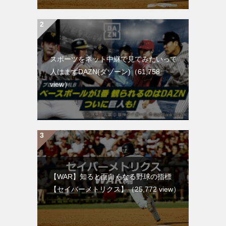
スポーツをネット中継で見てみたいって
人はまずDAZN(ダゾーン)
（61,758
view）
【WAR】知ると面白くなる野球の指標
【セイバーメトリクス】
（25,772 view）