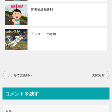
開幕戦逆転勝利
正ショートの意地
投
いい形で交流戦へ
大関完封
稿
ナ
コメントを残す
ビ
ゲ
名前