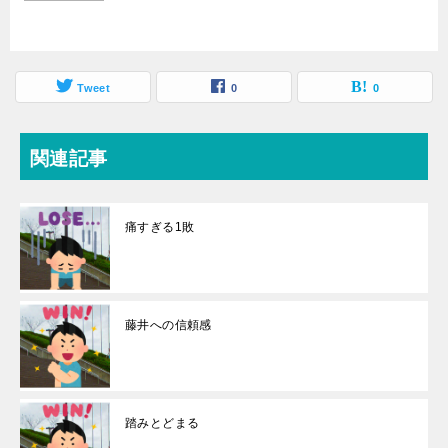
Tweet
0
0
関連記事
痛すぎる1敗
藤井への信頼感
踏みとどまる