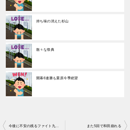
持ち味の消えた杉山
散々な祭典
開幕6連勝も栗原今季絶望
投
今後に不安の残るファイト九州デー
また5回で和田崩れる