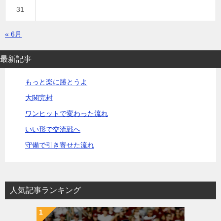
31
« 6月
最新記事
もっと楽に勝とうよ
大関完封
ワンヒットで変わった流れ
いい形で交流戦へ
守備で引き寄せた流れ
人気記事ランキング