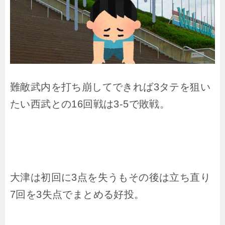
難敵武内を打ち崩してできれば3タテを狙い
たい西武との16回戦は3-5で敗戦。
大津は初回に3点を失うもその後は立ち直り
7回を3失点でまとめる好投。