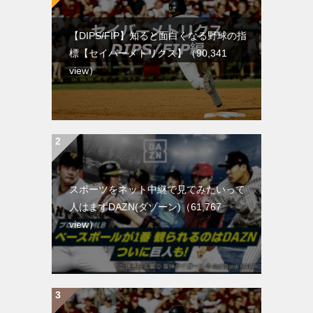
【DIPS/FIP】知ると面白くなる野球の指
標【セイバーメトリクス】
（90,341
view）
スポーツをネット中継で見てみたいって
人はまずDAZN(ダゾーン)
（61,767
view）