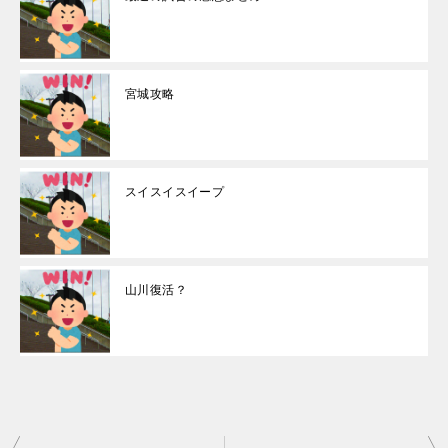
宮城攻略
スイスイスイープ
山川復活？