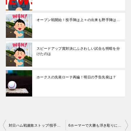
オープン戦開始！投手陣は上々の出来も野手陣は…
スピードアップ賞対決にふさわしい試合も明暗を分
けたのは
ホークスの先発ローテ再編！明日の予告先発は？
投
対日ハム戦連敗ストップ!投手と打線が噛みあった試合
6ホーマーで大勝も浮き彫りになる課題