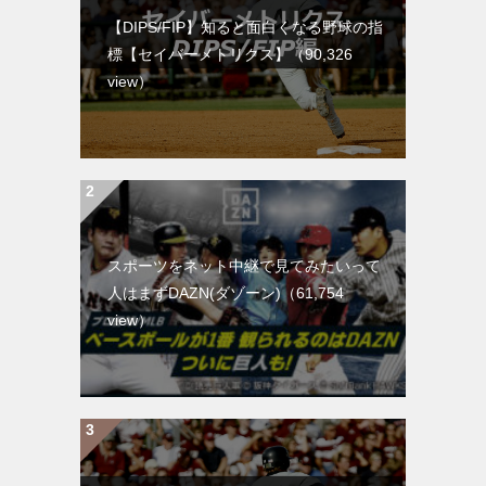
【DIPS/FIP】知ると面白くなる野球の指
標【セイバーメトリクス】
（90,326
view）
スポーツをネット中継で見てみたいって
人はまずDAZN(ダゾーン)
（61,754
view）