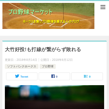
大竹好投!も打線が繋がらず敗れる
更新日：
2018年8月14日
公開日：
2018年8月12日
ソフトバンクホークス
プロ野球
Tweet
0
0