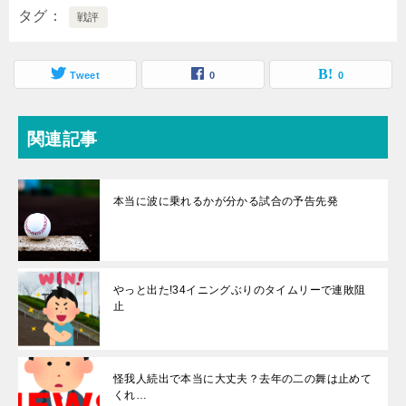
タグ
戦評
Tweet
0
0
関連記事
本当に波に乗れるかが分かる試合の予告先発
やっと出た!34イニングぶりのタイムリーで連敗阻
止
怪我人続出で本当に大丈夫？去年の二の舞は止めて
くれ…