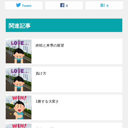
Tweet
0
0
関連記事
終戦と来季の展望
負け方
1勝する大変さ