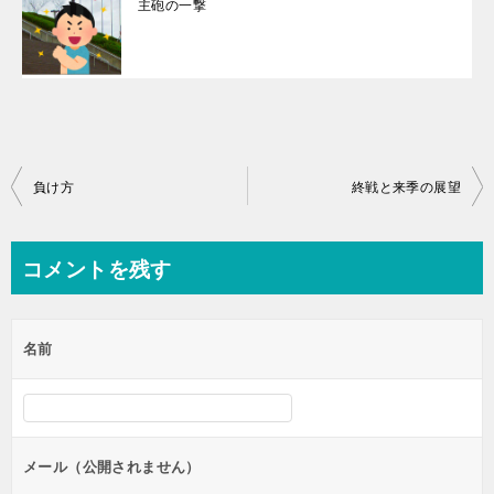
主砲の一撃
投
負け方
終戦と来季の展望
稿
ナ
コメントを残す
ビ
ゲ
名前
ー
シ
ョ
ン
メール（公開されません）