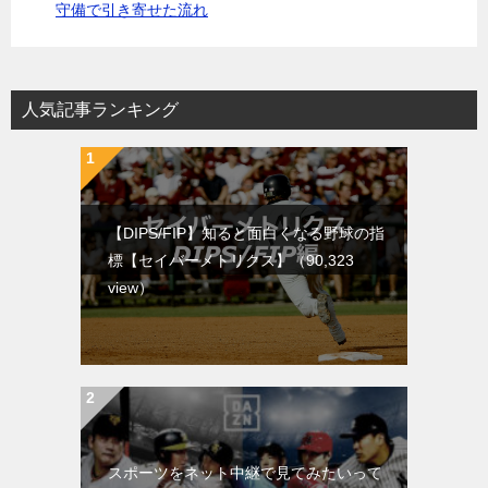
守備で引き寄せた流れ
人気記事ランキング
【DIPS/FIP】知ると面白くなる野球の指
標【セイバーメトリクス】
（90,323
view）
スポーツをネット中継で見てみたいって