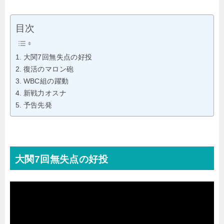
目次
大関7回無失点の好投
復活のマロン砲
WBC組の躍動
新戦力オスナ
予告先発
大関7回無失点の好投