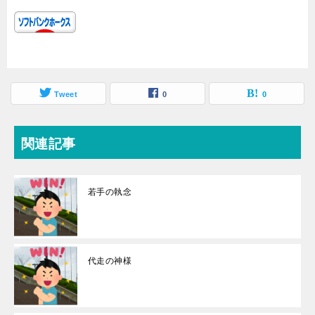
Tweet
0
0
関連記事
若手の執念
代走の神様