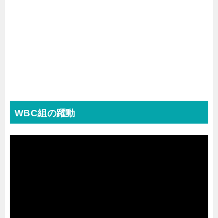
WBC組の躍動