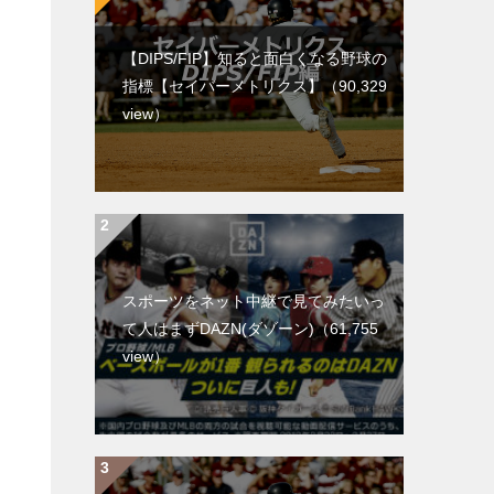
【DIPS/FIP】知ると面白くなる野球の
指標【セイバーメトリクス】
（90,329
view）
スポーツをネット中継で見てみたいっ
て人はまずDAZN(ダゾーン)
（61,755
view）