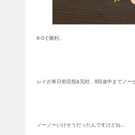
8-0で勝利。
レイが来日初完投&完封、8回途中までノー
ノーノーいけそうだったんですけどね…