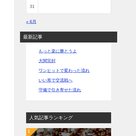
31
« 6月
最新記事
もっと楽に勝とうよ
大関完封
ワンヒットで変わった流れ
いい形で交流戦へ
守備で引き寄せた流れ
人気記事ランキング