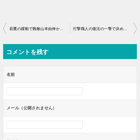
投
若鷹の躍動で難敵山本由伸から勝利！
打撃職人の復活の一撃で決めた5連勝！
稿
ナ
コメントを残す
ビ
ゲ
名前
ー
シ
ョ
ン
メール（公開されません）