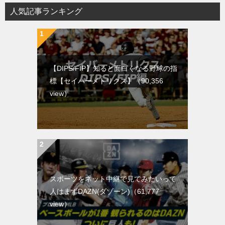
人気記事ランキング
【DIPS/FIP】知ると面白くなる野球の指
標【セイバーメトリクス】
（90,356
view）
スポーツをネット中継で見てみたいって
人はまずDAZN(ダゾーン)
（61,777
view）