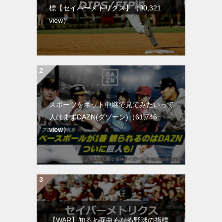
標【セイバーメトリクス】
（90,321
view）
スポーツをネット中継で見てみたいって
人はまずDAZN(ダゾーン)
（61,746
view）
【WAR】知ると面白くなる野球の指標