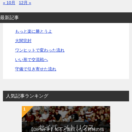
« 10月
12月 »
最新記事
もっと楽に勝とうよ
大関完封
ワンヒットで変わった流れ
いい形で交流戦へ
守備で引き寄せた流れ
人気記事ランキング
【DIPS/FIP】知ると面白くなる野球の指