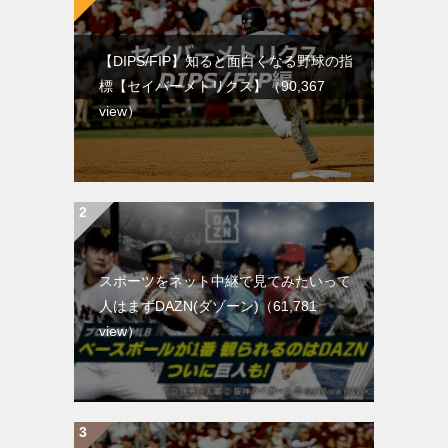
【DIPS/FIP】知ると面白くなる野球の指
標【セイバーメトリクス】
（90,367
view）
スポーツをネット中継で見てみたいって
人はまずDAZN(ダゾーン)
（61,781
view）