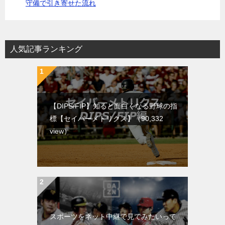
守備で引き寄せた流れ
人気記事ランキング
【DIPS/FIP】知ると面白くなる野球の指
標【セイバーメトリクス】
（90,332
view）
スポーツをネット中継で見てみたいって