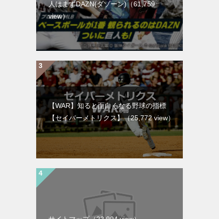
人はまずDAZN(ダゾーン)
（61,759
view）
【WAR】知ると面白くなる野球の指標
【セイバーメトリクス】
（25,772 view）
サイトマップ
（22,994 view）