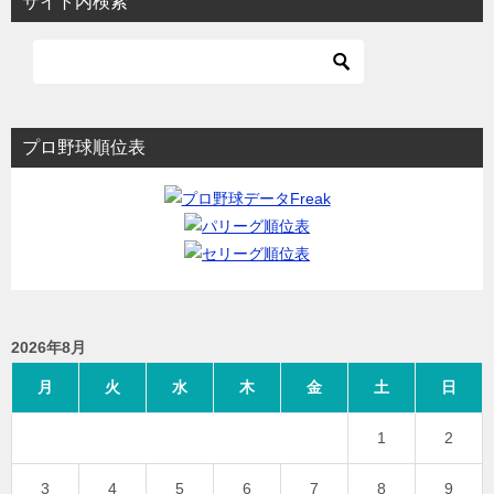
サイト内検索
プロ野球順位表
2026年8月
月
火
水
木
金
土
日
1
2
3
4
5
6
7
8
9